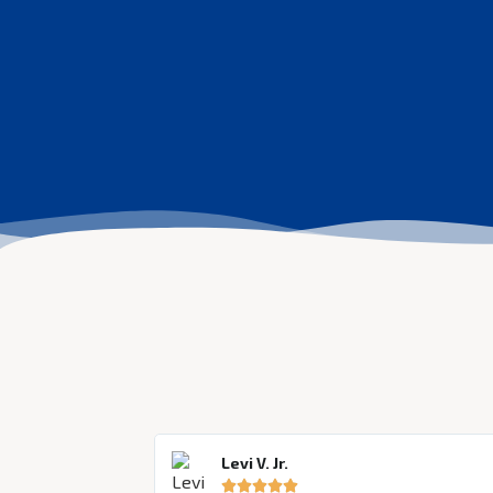
Levi V. Jr.




