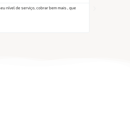
seu nível de serviço, cobrar bem mais , que
Dr. Jorge superou t