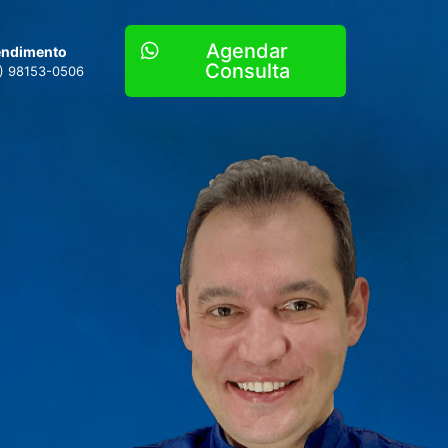
Agendar
endimento
Consulta
) 98153-0506