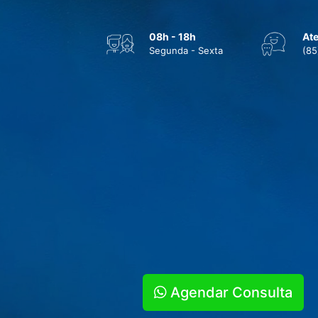
08h - 18h
At
Segunda - Sexta
(85
Agendar Consulta